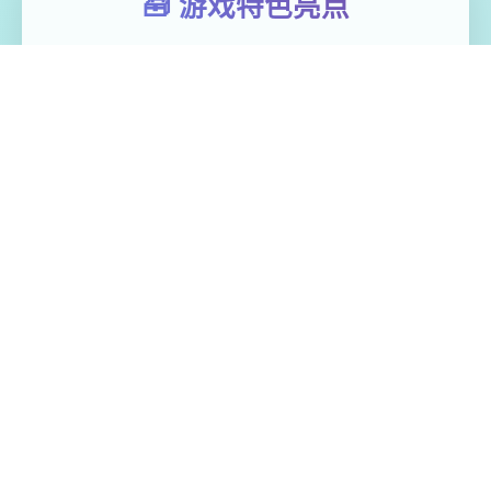
🧰 游戏特色亮点
极品采花郎这是3款由[Salamander Interactive]开发
商在2号上架steam平台 产品主打的是肝！还是
肝！重生之我在异空间当牛马 但是人物建模跟脸部
都做的巨不错~难怪西门庆迷恋潘金莲 因为官方还
没有做彻底版，所以…但该有的上堡必须有的
免费畅玩无限制