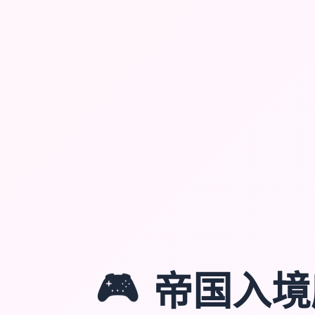
🎮
帝国入