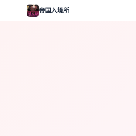
帝国入境所