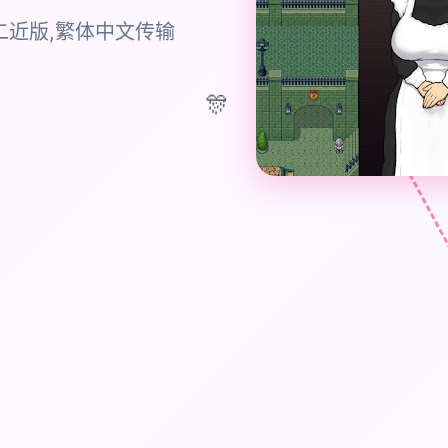
二近版,繁体中文传输
🎊