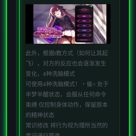
此外，根据t教方式（如何让其起
飞），对方的反应也会逐渐发生
变化，4种洗脑模式
可使用4种洗脑模式！・催○ 处于
半梦半醒状态，会服从任何命令
束缚 仅控制身体动作，保留原本
的精神状态
常识修改 将行为视为理所当然的
常识进行篡改