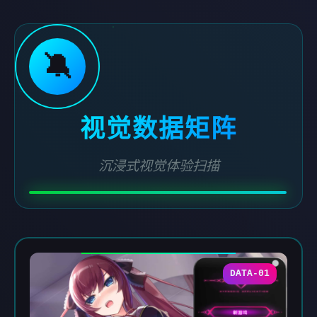
🔕
视觉数据矩阵
沉浸式视觉体验扫描
DATA-01