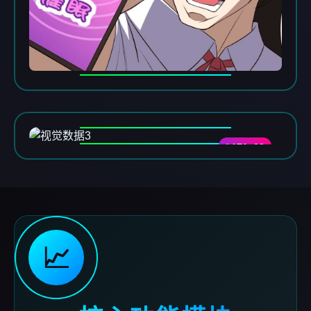
DATA-03
📈