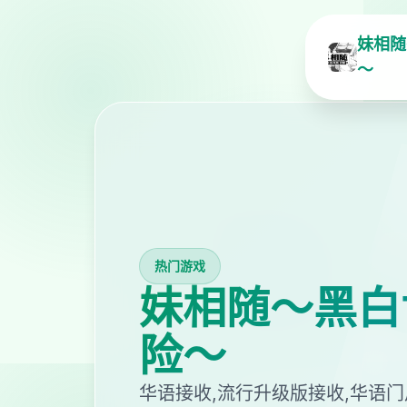
妹相随
～
热门游戏
妹相随～黑白
险～
华语接收,流行升级版接收,华语门