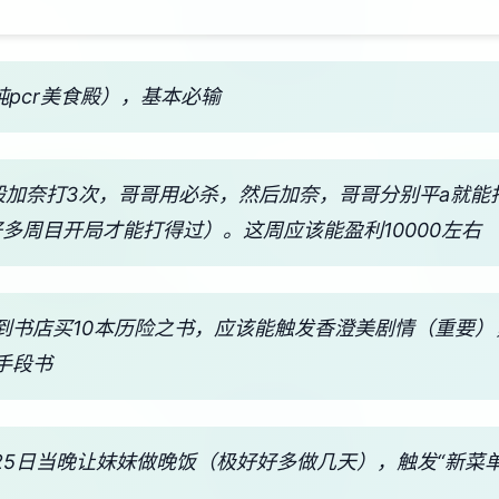
纯pcr美食殿），基本必输
4般加奈打3次，哥哥用必杀，然后加奈，哥哥分别平a就
好多周目开局才能打得过）。这周应该能盈利10000左右
，到书店买10本历险之书，应该能触发香澄美剧情（重要）
手段书
 25日当晚让妹妹做晚饭（极好好多做几天），触发“新菜