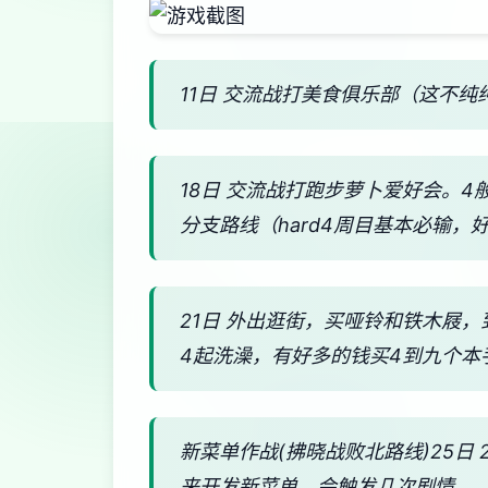
11日 交流战打美食俱乐部（这不纯
18日 交流战打跑步萝卜爱好会。
分支路线（hard4周目基本必输，
21日 外出逛街，买哑铃和铁木屐
4起洗澡，有好多的钱买4到九个本
新菜单作战(拂晓战败北路线)25日
来开发新菜单，会触发几次剧情。