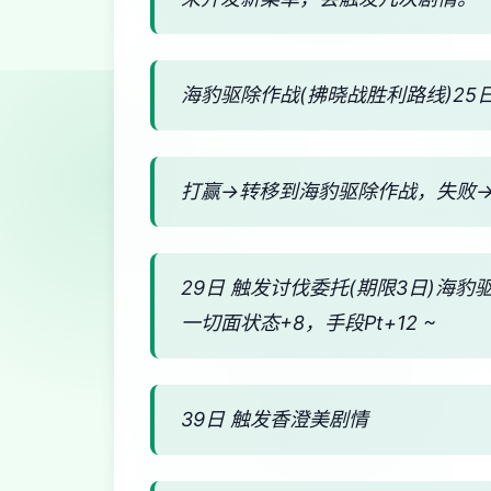
海豹驱除作战(拂晓战胜利路线)25日
打赢→转移到海豹驱除作战，失败
29日 触发讨伐委托(期限3日)海豹
一切面状态+8，手段Pt+12 ~
39日 触发香澄美剧情