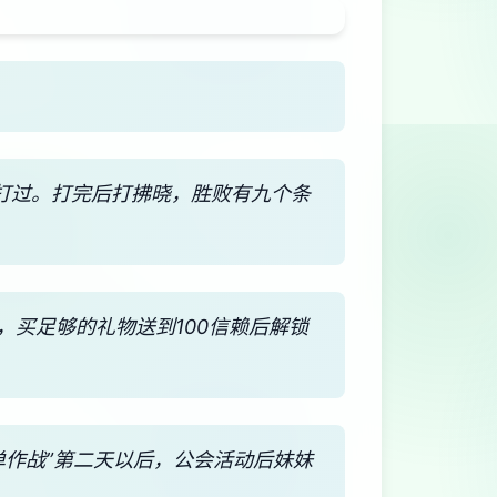
能打过。打完后打拂晓，胜败有九个条
，买足够的礼物送到100信赖后解锁
单作战”第二天以后，公会活动后妹妹