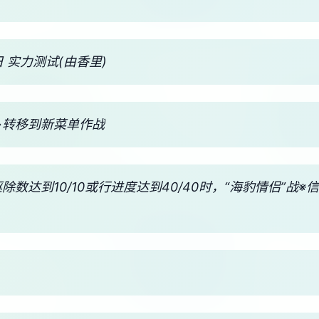
 实力测试(由香里)
→转移到新菜单作战
驱除数达到10/10或行进度达到40/40时，“海豹情侣”战