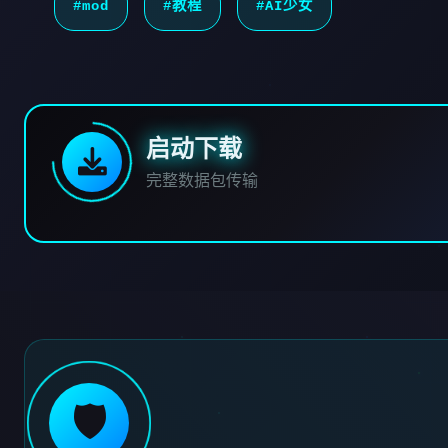
#mod
#教程
#AI少女
启动下载
完整数据包传输
🛡️