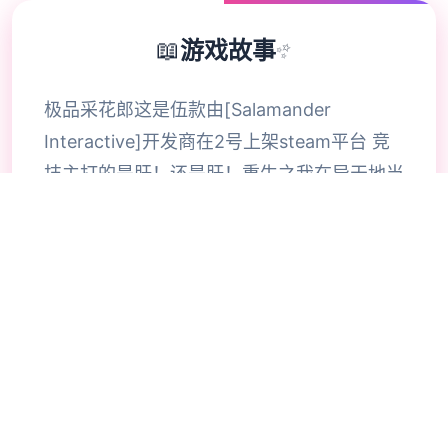
📖
游戏故事
✨
极品采花郎这是伍款由[Salamander
Interactive]开发商在2号上架steam平台 竞
技主打的是肝！还是肝！重生之我在异天地当
牛马 但是人物建模跟脸部都做的特别不错~难
怪西门庆迷恋潘金莲 因为官方还没有做彻底
版，所以…但该有的上堡必须有的