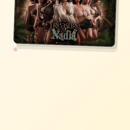
✧
♡
★
♥