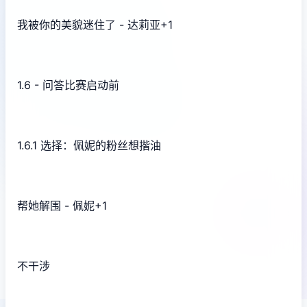
我被你的美貌迷住了 - 达莉亚+1
1.6 - 问答比赛启动前
1.6.1 选择：佩妮的粉丝想揩油
帮她解围 - 佩妮+1
不干涉