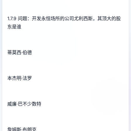
1.7.9 问题：开发永恒场所的公司尤利西斯，其顶大的股
东是谁
蒂莫西·伯德
本杰明·法罗
威廉·巴不少数特
詹姆斯·布朗克