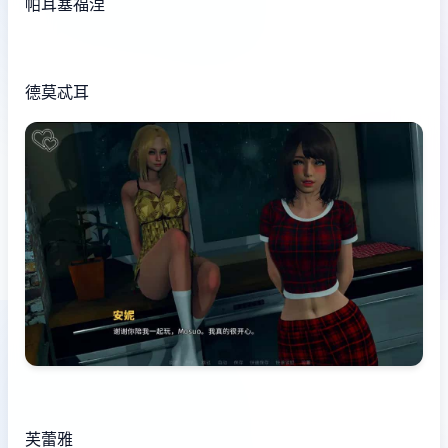
帕耳塞福涅
德莫忒耳
芙蕾雅